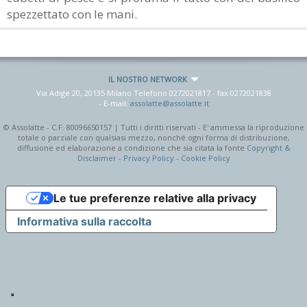
spezzettato con le mani.
IL NOSTRO NETWORK
Via Adige 20, 20135 Milano Telefono
0272021817
- fax
0272021838
- E-mail:
assolatte@assolatte.it
© Assolatte - C.F. 80096650157 | Tutti i diritti riservati - E' ammessa la riproduzione
totale o parziale con qualsiasi mezzo, nonché ogni forma di distribuzione,
diffusione ed elaborazione a condizione che sia citata la fonte
Copyright &
Disclaimer
-
Privacy Policy
-
Cookie Policy
Le tue preferenze relative alla privacy
Informativa sulla raccolta