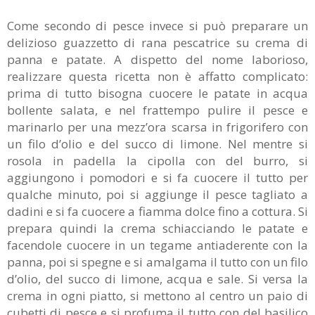
Come secondo di pesce invece si può preparare un
delizioso guazzetto di rana pescatrice su crema di
panna e patate. A dispetto del nome laborioso,
realizzare questa ricetta non è affatto complicato:
prima di tutto bisogna cuocere le patate in acqua
bollente salata, e nel frattempo pulire il pesce e
marinarlo per una mezz’ora scarsa in frigorifero con
un filo d’olio e del succo di limone. Nel mentre si
rosola in padella la cipolla con del burro, si
aggiungono i pomodori e si fa cuocere il tutto per
qualche minuto, poi si aggiunge il pesce tagliato a
dadini e si fa cuocere a fiamma dolce fino a cottura. Si
prepara quindi la crema schiacciando le patate e
facendole cuocere in un tegame antiaderente con la
panna, poi si spegne e si amalgama il tutto con un filo
d’olio, del succo di limone, acqua e sale. Si versa la
crema in ogni piatto, si mettono al centro un paio di
cubetti di pesce e si profuma il tutto con del basilico