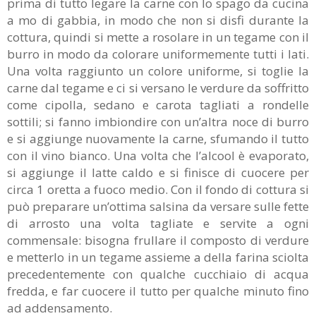
prima di tutto legare la carne con lo spago da cucina
a mo di gabbia, in modo che non si disfi durante la
cottura, quindi si mette a rosolare in un tegame con il
burro in modo da colorare uniformemente tutti i lati.
Una volta raggiunto un colore uniforme, si toglie la
carne dal tegame e ci si versano le verdure da soffritto
come cipolla, sedano e carota tagliati a rondelle
sottili; si fanno imbiondire con un’altra noce di burro
e si aggiunge nuovamente la carne, sfumando il tutto
con il vino bianco. Una volta che l’alcool è evaporato,
si aggiunge il latte caldo e si finisce di cuocere per
circa 1 oretta a fuoco medio. Con il fondo di cottura si
può preparare un’ottima salsina da versare sulle fette
di arrosto una volta tagliate e servite a ogni
commensale: bisogna frullare il composto di verdure
e metterlo in un tegame assieme a della farina sciolta
precedentemente con qualche cucchiaio di acqua
fredda, e far cuocere il tutto per qualche minuto fino
ad addensamento.