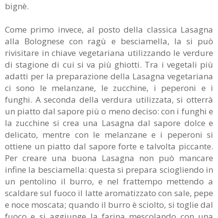
bignè.
Come primo invece, al posto della classica Lasagna
alla Bolognese con ragù e besciamella, la si può
rivisitare in chiave vegetariana utilizzando le verdure
di stagione di cui si va più ghiotti. Tra i vegetali più
adatti per la preparazione della Lasagna vegetariana
ci sono le melanzane, le zucchine, i peperoni e i
funghi. A seconda della verdura utilizzata, si otterrà
un piatto dal sapore più o meno deciso: con i funghi e
la zucchine si crea una Lasagna dal sapore dolce e
delicato, mentre con le melanzane e i peperoni si
ottiene un piatto dal sapore forte e talvolta piccante.
Per creare una buona Lasagna non può mancare
infine la besciamella: questa si prepara sciogliendo in
un pentolino il burro, e nel frattempo mettendo a
scaldare sul fuoco il latte aromatizzato con sale, pepe
e noce moscata; quando il burro è sciolto, si toglie dal
fuoco e si aggiunge la farina mescolando con una