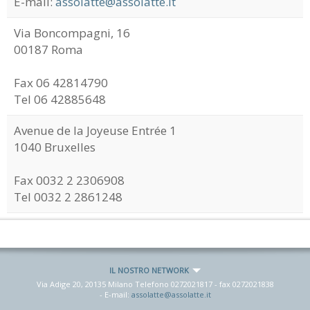
E-mail:
assolatte@assolatte.it
Via Boncompagni, 16
00187 Roma
Fax 06 42814790
Tel 06 42885648
Avenue de la Joyeuse Entrée 1
1040 Bruxelles
Fax 0032 2 2306908
Tel 0032 2 2861248
IL NOSTRO NETWORK
Via Adige 20, 20135 Milano Telefono
0272021817
- fax
0272021838
- E-mail:
assolatte@assolatte.it