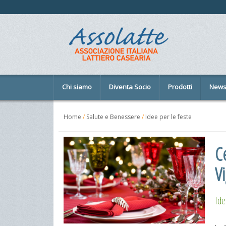
Chi siamo
Diventa Socio
Prodotti
New
Home
/
Salute e Benessere
/
Idee per le feste
Ce
Vi
Ide