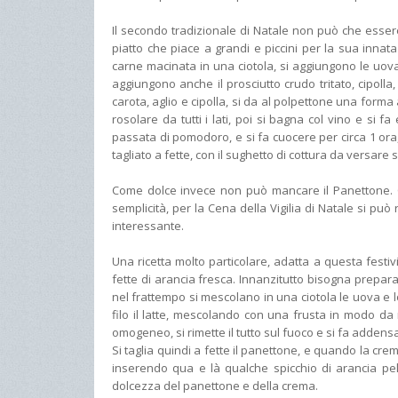
Il secondo tradizionale di Natale non può che essere
piatto che piace a grandi e piccini per la sua innat
carne macinata in una ciotola, si aggiungono le uova e
aggiungono anche il prosciutto crudo tritato, cipoll
carota, aglio e cipolla, si da al polpettone una forma
rosolare da tutti i lati, poi si bagna col vino e si
passata di pomodoro, e si fa cuocere per circa 1 ora, 
tagliato a fette, con il sughetto di cottura da versare 
Come dolce invece non può mancare il Panettone. C
semplicità, per la Cena della Vigilia di Natale si può
interessante.
Una ricetta molto particolare, adatta a questa festi
fette di arancia fresca. Innanzitutto bisogna preparar
nel frattempo si mescolano in una ciotola le uova e 
filo il latte, mescolando con una frusta in modo d
omogeneo, si rimette il tutto sul fuoco e si fa adden
Si taglia quindi a fette il panettone, e quando la cre
inserendo qua e là qualche spicchio di arancia pel
dolcezza del panettone e della crema.