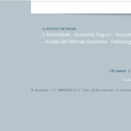
IL NOSTRO NETWORK
L'Attendibile
-
Assolatte Yogurt
-
Assolat
-
Analisi dei Mercati Assolatte
-
Fabbisog
Chi siamo
Via A
© Assolatte - C.F. 80096650157 | Tutti i diritti riservati - E' a