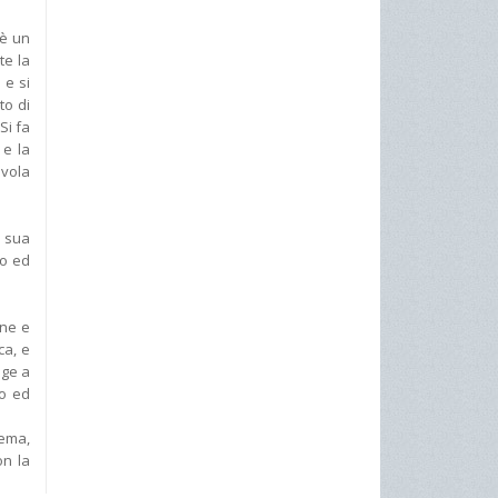
 è un
te la
 e si
to di
Si fa
 e la
avola
a sua
so ed
one e
ca, e
nge a
do ed
rema,
on la