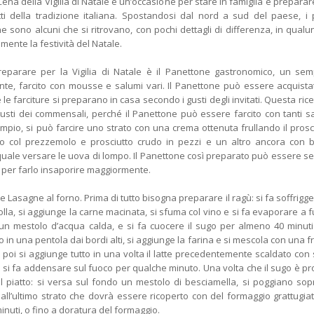
Cena della Vigilia di Natale è un’occasione per stare in famiglia e preparar
tti della tradizione italiana. Spostandosi dal nord a sud del paese, i p
 sono alcuni che si ritrovano, con pochi dettagli di differenza, in qual
 mente la festività del Natale.
reparare per la Vigilia di Natale è il Panettone gastronomico, un sem
nte, farcito con mousse e salumi vari. Il Panettone può essere acquista
 farciture si preparano in casa secondo i gusti degli invitati. Questa rice
usti dei commensali, perché il Panettone può essere farcito con tanti s
empio, si può farcire uno strato con una crema ottenuta frullando il prosc
ato col prezzemolo e prosciutto crudo in pezzi e un altro ancora con 
quale versare le uova di lompo. Il Panettone così preparato può essere se
a per farlo insaporire maggiormente.
asagne al forno. Prima di tutto bisogna preparare il ragù: si fa soffrigge
olla, si aggiunge la carne macinata, si sfuma col vino e si fa evaporare a 
un mestolo d’acqua calda, e si fa cuocere il sugo per almeno 40 minuti
ro in una pentola dai bordi alti, si aggiunge la farina e si mescola con una f
 poi si aggiunge tutto in una volta il latte precedentemente scaldato con 
i fa addensare sul fuoco per qualche minuto. Una volta che il sugo è pr
l piatto: si versa sul fondo un mestolo di besciamella, si poggiano sop
ll’ultimo strato che dovrà essere ricoperto con del formaggio grattugiat
inuti, o fino a doratura del formaggio.