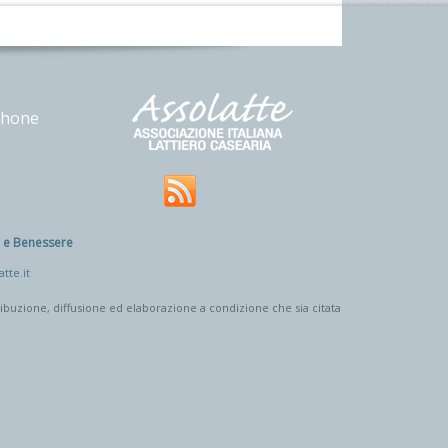
phone
e e Benessere
tte.it
tribuzione, diffusione ed elaborazione a condizione che sia citata