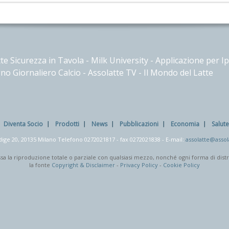
te Sicurezza in Tavola
-
Milk University
-
Applicazione per I
no Giornaliero Calcio
-
Assolatte TV
-
Il Mondo del Latte
Diventa Socio
Prodotti
News
Pubblicazioni
Economia
Salut
dige 20, 20135 Milano Telefono
0272021817
- fax
0272021838
- E-mail:
assolatte@assola
mmessa la riproduzione totale o parziale con qualsiasi mezzo, nonché ogni forma di dis
la fonte
Copyright & Disclaimer
-
Privacy Policy
-
Cookie Policy