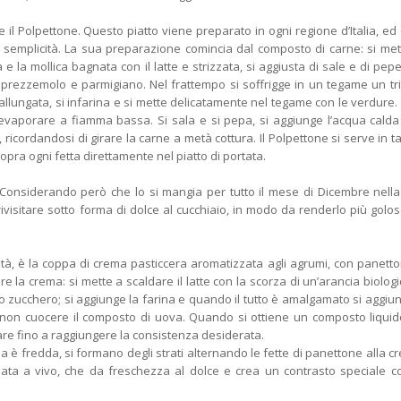
 il Polpettone. Questo piatto viene preparato in ogni regione d’Italia, ed
a semplicità. La sua preparazione comincia dal composto di carne: si met
 la mollica bagnata con il latte e strizzata, si aggiusta di sale e di pepe
a, prezzemolo e parmigiano. Nel frattempo si soffrigge in un tegame un tri
 allungata, si infarina e si mette delicatamente nel tegame con le verdure. 
 fa evaporare a fiamma bassa. Si sala e si pepa, si aggiunge l’acqua calda
ricordandosi di girare la carne a metà cottura. Il Polpettone si serve in t
sopra ogni fetta direttamente nel piatto di portata.
onsiderando però che lo si mangia per tutto il mese di Dicembre nell
 rivisitare sotto forma di dolce al cucchiaio, in modo da renderlo più golo
vità, è la coppa di crema pasticcera aromatizzata agli agrumi, con panett
e la crema: si mette a scaldare il latte con la scorza di un’arancia biologi
lo zucchero; si aggiunge la farina e quando il tutto è amalgamato si aggiu
a non cuocere il composto di uova. Quando si ottiene un composto liqui
sare fino a raggiungere la consistenza desiderata.
ma è fredda, si formano degli strati alternando le fette di panettone alla c
ata a vivo, che da freschezza al dolce e crea un contrasto speciale c