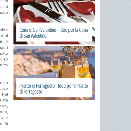
e dei
iatti
unque
Cena di San Valentino - Idee per la Cena
plice
di San Valentino
to al
tta è
apori
iutto
burro
rvito
re in
Pranzo di Ferragosto - Idee per il Pranzo
fuoco
di Ferragosto
. Nel
rusta
sale,
onto,
ra le
o. Si