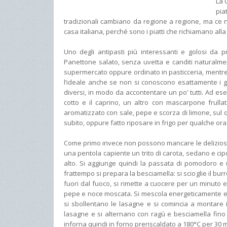
La 
pia
tradizionali cambiano da regione a regione, ma ce ne
casa italiana, perché sono i piatti che richiamano alla
Uno degli antipasti più interessanti e golosi da p
Panettone salato, senza uvetta e canditi naturalme
supermercato oppure ordinato in pasticceria, mentre le
l’ideale anche se non si conoscono esattamente i g
diversi, in modo da accontentare un po’ tutti. Ad es
cotto e il caprino, un altro con mascarpone frull
aromatizzato con sale, pepe e scorza di limone, sul 
subito, oppure fatto riposare in frigo per qualche or
Come primo invece non possono mancare le deliziose L
una pentola capiente un trito di carota, sedano e cip
alto. Si aggiunge quindi la passata di pomodoro e 
frattempo si prepara la besciamella: si scioglie il bur
fuori dal fuoco, si rimette a cuocere per un minuto e
pepe e noce moscata. Si mescola energeticamente e s
si sbollentano le lasagne e si comincia a montare i
lasagne e si alternano con ragù e besciamella fino a
inforna quindi in forno preriscaldato a 180°C per 30 m