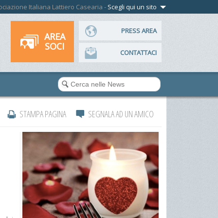
ssociazione Italiana Lattiero Casearia -
Scegli qui un sito
PRESS AREA
AREA
SOCI
CONTATTACI
STAMPA PAGINA
SEGNALA AD UN AMICO