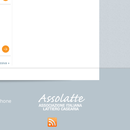
ssiva »
phone