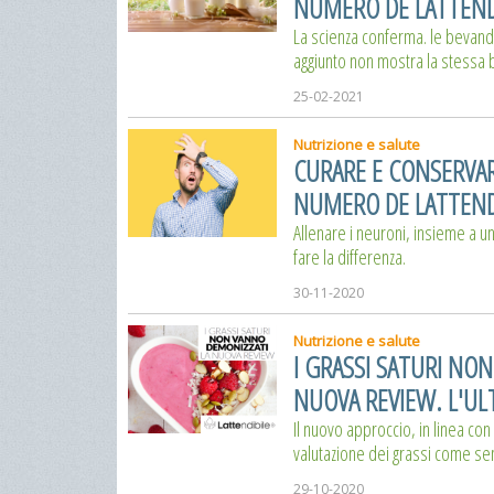
NUMERO DE LATTEND
La scienza conferma. le bevande 
aggiunto non mostra la stessa b
25-02-2021
Nutrizione e salute
CURARE E CONSERVAR
NUMERO DE LATTEND
Allenare i neuroni, insieme a u
fare la differenza.
30-11-2020
Nutrizione e salute
I GRASSI SATURI NON
NUOVA REVIEW. L'UL
Il nuovo approccio, in linea con
valutazione dei grassi come sem
29-10-2020