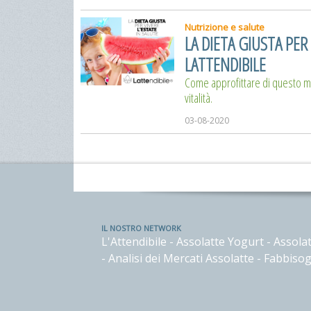
Nutrizione e salute
LA DIETA GIUSTA PER
LATTENDIBILE
Come approfittare di questo m
vitalità.
03-08-2020
IL NOSTRO NETWORK
L'Attendibile
-
Assolatte Yogurt
-
Assolat
-
Analisi dei Mercati Assolatte
-
Fabbisog