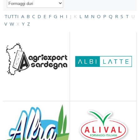
TUTTI
A
B
C
D
E
F
G
H
I
J
K
L
M
N
O
P
Q
R
S
T
U
V
W
X
Y
Z