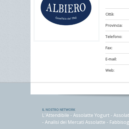
Città:
Provincia:
Telefono:
Fax:
E-mail:
Web:
IL NOSTRO NETWORK
L'Attendibile
-
Assolatte Yogurt
-
Assolat
-
Analisi dei Mercati Assolatte
-
Fabbisog