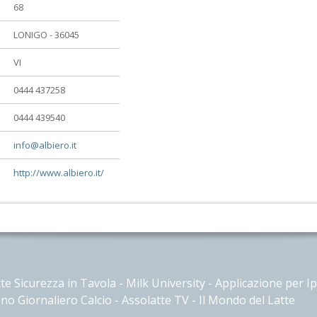
68
LONIGO - 36045
VI
0444 437258
0444 439540
info@albiero.it
http://www.albiero.it/
te Sicurezza in Tavola
-
Milk University
-
Applicazione per I
no Giornaliero Calcio
-
Assolatte TV
-
Il Mondo del Latte