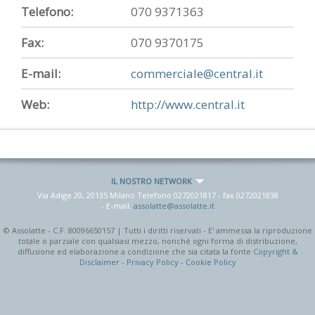
Telefono:
070 9371363
Fax:
070 9370175
E-mail:
commerciale@central.it
Web:
http://www.central.it
IL NOSTRO NETWORK
Via Adige 20, 20135 Milano Telefono
0272021817
- fax
0272021838
- E-mail:
assolatte@assolatte.it
© Assolatte - C.F. 80096650157 | Tutti i diritti riservati - E' ammessa la riproduzione
totale o parziale con qualsiasi mezzo, nonché ogni forma di distribuzione,
diffusione ed elaborazione a condizione che sia citata la fonte
Copyright &
Disclaimer
-
Privacy Policy
-
Cookie Policy