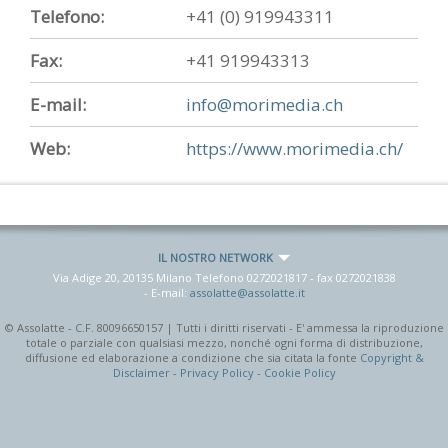
Telefono:
+41 (0) 919943311
Fax:
+41 919943313
E-mail:
info@morimedia.ch
Web:
https://www.morimedia.ch/
IL NOSTRO NETWORK
Via Adige 20, 20135 Milano Telefono
0272021817
- fax
0272021838
- E-mail:
assolatte@assolatte.it
© Assolatte - C.F. 80096650157 | Tutti i diritti riservati - E' ammessa la riproduzione
totale o parziale con qualsiasi mezzo, nonché ogni forma di distribuzione,
diffusione ed elaborazione a condizione che sia citata la fonte
Copyright &
Disclaimer
-
Privacy Policy
-
Cookie Policy