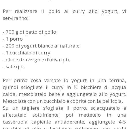
Per realizzare il pollo al curry allo yogurt, vi
serviranno:
- 700 g di petto di pollo
- 1 porro
- 200 di yogurt bianco al naturale
- 1 cucchiaio di curry
- olio extravergine d’oliva q.b.
- sale q.b.
Per prima cosa versate lo yogurt in una terrina,
quindi sciogliete il curry in ½ bicchiere di acqua
calda, mescolatelo bene e aggiungetelo allo yogurt.
Mescolate con un cucchiaio e coprite con la pellicola.
Su un tagliere sfogliate il porro, sciacquatelo e
affettatelo sottilmente, poi mettetelo in una
casseruola capiente antiaderente, aggiungete 4-5
cucchiai di olio e lasciatelo soffriggere per pochi