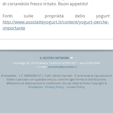
di coriandolo fresco tritato. Buon appetito!
Fonti sulle proprietà dello yogurt:
http://www.assolatteyogurt.it/content/yogurt-perche-
importante
IL NOSTRO NETWORK
Via Adige 20, 20135 Milano Telefono
0272021817
- fax
0272021838
- E-mail:
assolatte@assolatte.it
© Assolatte - C.F. 80096650157 | Tutti i diritti riservati - E' ammessa la riproduzione
totale o parziale con qualsiasi mezzo, nonché ogni forma di distribuzione,
diffusione ed elaborazione a condizione che sia citata la fonte
Copyright &
Disclaimer
-
Privacy Policy
-
Cookie Policy