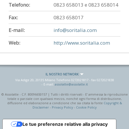
Telefono:
0823 658013 e 0823 658014
Fax:
0823 658017
E-mail:
info@soritalia.com
Web:
http://www.soritalia.com
IL NOSTRO NETWORK
Via Adige 20, 20135 Milano Telefono
0272021817
- fax
0272021838
- E-mail:
assolatte@assolatte.it
© Assolatte - C.F. 80096650157 | Tutti i diritti riservati - E' ammessa la riproduzione
totale o parziale con qualsiasi mezzo, nonché ogni forma di distribuzione,
diffusione ed elaborazione a condizione che sia citata la fonte
Copyright &
Disclaimer
-
Privacy Policy
-
Cookie Policy
Le tue preferenze relative alla privacy