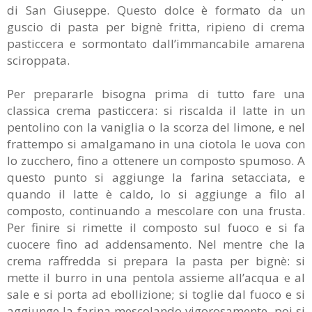
di San Giuseppe. Questo dolce è formato da un
guscio di pasta per bignè fritta, ripieno di crema
pasticcera e sormontato dall’immancabile amarena
sciroppata.
Per prepararle bisogna prima di tutto fare una
classica crema pasticcera: si riscalda il latte in un
pentolino con la vaniglia o la scorza del limone, e nel
frattempo si amalgamano in una ciotola le uova con
lo zucchero, fino a ottenere un composto spumoso. A
questo punto si aggiunge la farina setacciata, e
quando il latte è caldo, lo si aggiunge a filo al
composto, continuando a mescolare con una frusta.
Per finire si rimette il composto sul fuoco e si fa
cuocere fino ad addensamento. Nel mentre che la
crema raffredda si prepara la pasta per bignè: si
mette il burro in una pentola assieme all’acqua e al
sale e si porta ad ebollizione; si toglie dal fuoco e si
aggiunge la farina mescolando vigorosamente, poi si