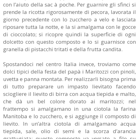
con l’aiuto della sac à poche. Per guarnire gli sfinci si
prende la ricotta rigorosamente di pecora, lavorata il
giorno precedente con lo zucchero a velo e lasciata
riposare tutta la notte, e la si amalgama con le gocce
di cioccolato; si ricopre quindi la superficie di ogni
dolcetto con questo composto e lo si guarnisce con
granella di pistacchi tritati e della frutta candita.
Spostandoci nel centro Italia invece, troviamo come
dolci tipici della festa del papà i Maritozzi con pinoli,
uvetta e panna montata. Per realizzarli bisogna prima
di tutto preparare un impasto lievitato facendo
sciogliere il lievito di birra con acqua tiepida e malto,
che dà un bel colore dorato ai maritozzi; nel
frattempo si amalgamano in una ciotola la farina
Manitoba e lo zucchero, e si aggiunge il composto di
lievito. In un’altra ciotola di amalgamano acqua
tiepida, sale, olio di semi e la scorza d’arancia
grattugiata: questo composto va versato a filo su