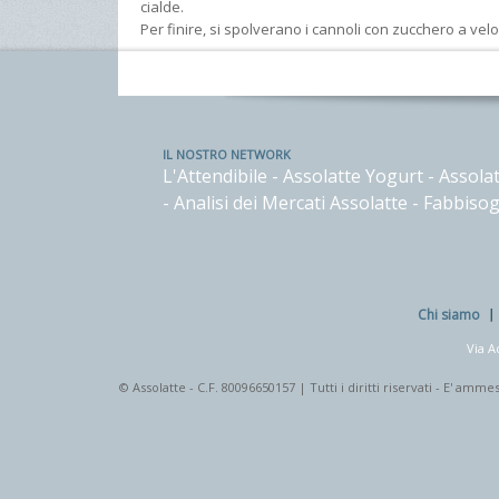
cialde.
Per finire, si spolverano i cannoli con zucchero a velo 
IL NOSTRO NETWORK
L'Attendibile
-
Assolatte Yogurt
-
Assolat
-
Analisi dei Mercati Assolatte
-
Fabbisog
Chi siamo
Via A
© Assolatte - C.F. 80096650157 | Tutti i diritti riservati - E' a