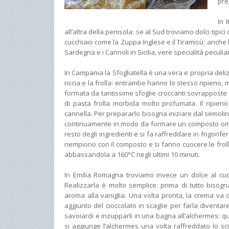
pre
In 
all’altra della penisola: se al Sud troviamo dolci tipi
cucchiaio come la Zuppa Inglese e il Tiramisù; anche 
Sardegna e i Cannoli in Sicilia, vere specialità peculia
In Campania la Sfogliatella è una vera e propria deli
riccia e la frolla: entrambe hanno lo stesso ripieno, m
formata da tantissime sfoglie croccanti sovrapposte l
di pasta frolla morbida molto profumata. Il ripien
cannella. Per prepararlo bisogna iniziare dal semolin
continuamente in modo da formare un composto omog
resto degli ingredienti e si fa raffreddare in frigorifer
riempiono con il composto e si fanno cuocere le froll
abbassandola a 160°C negli ultimi 10 minuti.
In Emilia Romagna troviamo invece un dolce al cucch
Realizzarla è molto semplice: prima di tutto bisog
aroma alla vaniglia. Una volta pronta, la crema va d
aggiunto del cioccolato in scaglie per farla diventa
savoiardi e inzupparli in una bagna all’alchermes: qu
si aggiunge l’alchermes una volta raffreddato lo sci