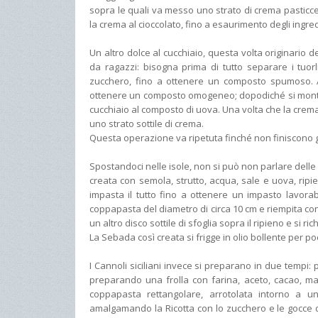
sopra le quali va messo uno strato di crema pasticcer
la crema al cioccolato, fino a esaurimento degli ingred
Un altro dolce al cucchiaio, questa volta originario de
da ragazzi: bisogna prima di tutto separare i tuorl
zucchero, fino a ottenere un composto spumoso. A
ottenere un composto omogeneo; dopodiché si monta
cucchiaio al composto di uova. Una volta che la crema 
uno strato sottile di crema.
Questa operazione va ripetuta finché non finiscono gli
Spostandoci nelle isole, non si può non parlare delle
creata con semola, strutto, acqua, sale e uova, ripi
impasta il tutto fino a ottenere un impasto lavorabi
coppapasta del diametro di circa 10 cm e riempita con 
un altro disco sottile di sfoglia sopra il ripieno e si r
La Sebada così creata si frigge in olio bollente per p
I Cannoli siciliani invece si preparano in due tempi:
preparando una frolla con farina, aceto, cacao, mar
coppapasta rettangolare, arrotolata intorno a un c
amalgamando la Ricotta con lo zucchero e le gocce d