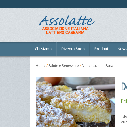
Chi siamo
Diventa Socio
Prodotti
New
Home
/
Salute e Benessere
/
Alimentazione Sana
Do
Dol
I d
Vuo