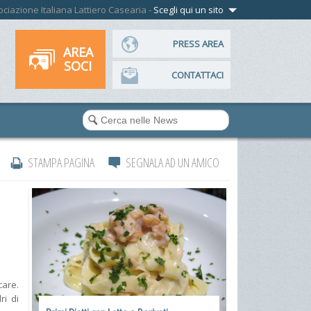
ssociazione Italiana Lattiero Casearia -
Scegli qui un sito
PRESS AREA
AREA
SOCI
CONTATTACI
STAMPA PAGINA
SEGNALA AD UN AMICO
care.
ri di