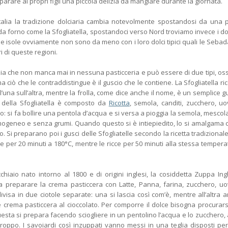
parare ai propri figli una piccola delizia da mangiare durante la giornata.
Italia la tradizione dolciaria cambia notevolmente spostandosi da una 
ci da forno come la Sfogliatella, spostandoci verso Nord troviamo invece i dol
le isole ovviamente non sono da meno con i loro dolci tipici quali le Sebad
ri di queste regioni.
zia che non manca mai in nessuna pasticceria e può essere di due tipi, oss
a ciò che le contraddistingue è il guscio che le contiene. La Sfogliatella ric
’una sull’altra, mentre la frolla, come dice anche il nome, è un semplice g
o della Sfogliatella è composto da
Ricotta
, semola, canditi, zucchero, u
o: si fa bollire una pentola d’acqua e si versa a pioggia la semola, mesco
eneo e senza grumi. Quando questo si è intiepiedito, lo si amalgama c
o. Si preparano poi i gusci delle Sfogliatelle secondo la ricetta tradizionale, 
e per 20 minuti a 180°C, mentre le ricce per 50 minuti alla stessa tempera
iaio nato intorno al 1800 e di origini inglesi, la cosiddetta Zuppa Ing
na preparare la crema pasticcera con Latte, Panna, farina, zucchero, u
ivisa in due ciotole separate: una si lascia così com’è, mentre all’altra 
re crema pasticcera al cioccolato. Per comporre il dolce bisogna procurars
esta si prepara facendo sciogliere in un pentolino l’acqua e lo zucchero, 
roppo. I savoiardi così inzuppati vanno messi in una teglia disposti per 