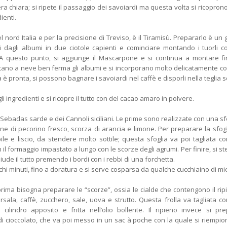
a chiara; si ripete il passaggio dei savoiardi ma questa volta si ricopron
ienti.
l nord Italia e per la precisione di Treviso, è il Tiramisù. Prepararlo è un 
i dagli albumi in due ciotole capienti e cominciare montando i tuorli c
 questo punto, si aggiunge il Mascarpone e si continua a montare f
no a neve ben ferma gli albumi e si incorporano molto delicatamente c
è pronta, si possono bagnare i savoiardi nel caffè e disporli nella teglia 
 ingredienti e si ricopre il tutto con del cacao amaro in polvere.
 Sebadas sarde e dei Cannoli siciliani. Le prime sono realizzate con una sf
ene di pecorino fresco, scorza di arancia e limone. Per preparare la sfogl
le e liscio, da stendere molto sottile; questa sfoglia va poi tagliata c
il formaggio impastato a lungo con le scorze degli agrumi. Per finire, si s
ichiude il tutto premendo i bordi con i rebbi di una forchetta.
ochi minuti, fino a doratura e si serve cosparsa da qualche cucchiaino di mi
 prima bisogna preparare le “scorze”, ossia le cialde che contengono il rip
sala, caffè, zucchero, sale, uova e strutto. Questa frolla va tagliata c
ilindro apposito e fritta nell’olio bollente. Il ripieno invece si pr
i cioccolato, che va poi messo in un sac à poche con la quale si riempio