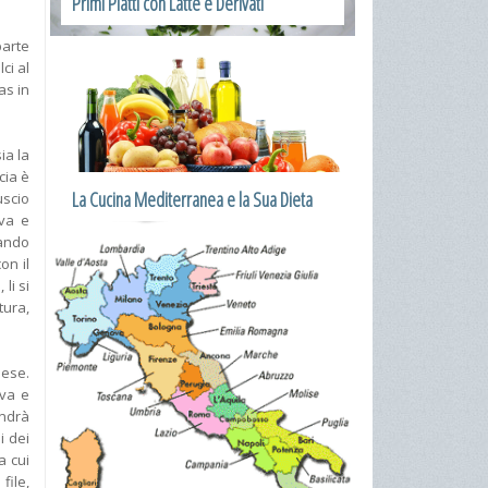
Primi Piatti con Latte e Derivati
parte
ci al
as in
ia la
cia è
La Cucina Mediterranea e la Sua Dieta
uscio
ova e
lando
on il
li si
tura,
lese.
ova e
andrà
i dei
a cui
file,