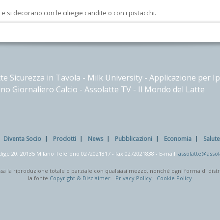
e si decorano con le ciliegie candite o con i pistacchi.
te Sicurezza in Tavola
-
Milk University
-
Applicazione per I
no Giornaliero Calcio
-
Assolatte TV
-
Il Mondo del Latte
Diventa Socio
Prodotti
News
Pubblicazioni
Economia
Salut
dige 20, 20135 Milano Telefono
0272021817
- fax
0272021838
- E-mail:
assolatte@assola
mmessa la riproduzione totale o parziale con qualsiasi mezzo, nonché ogni forma di dis
la fonte
Copyright & Disclaimer
-
Privacy Policy
-
Cookie Policy