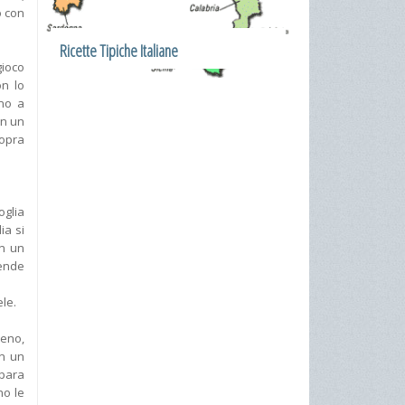
o con
Ricette Tipiche Italiane
gioco
on lo
ino a
on un
sopra
oglia
ia si
on un
tende
ele.
ieno,
on un
epara
no le