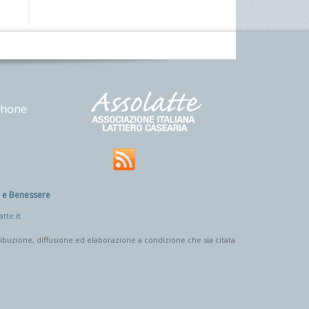
phone
e e Benessere
tte.it
tribuzione, diffusione ed elaborazione a condizione che sia citata