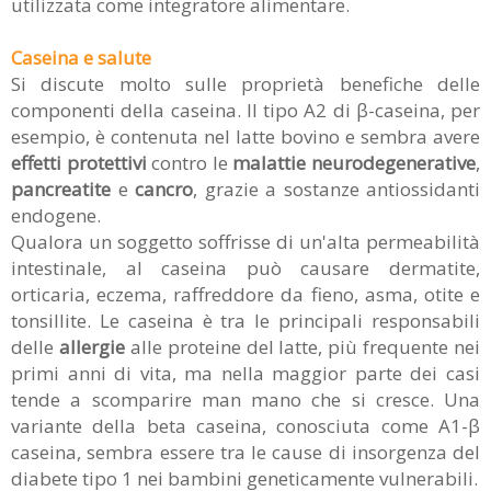
utilizzata come integratore alimentare.
Caseina e salute
Si discute molto sulle proprietà benefiche delle
componenti della caseina. Il tipo A2 di β-caseina, per
esempio, è contenuta nel latte bovino e sembra avere
effetti protettivi
contro le
malattie neurodegenerative
,
pancreatite
e
cancro
, grazie a sostanze antiossidanti
endogene.
Qualora un soggetto soffrisse di un'alta permeabilità
intestinale, al caseina può causare dermatite,
orticaria, eczema, raffreddore da fieno, asma, otite e
tonsillite. Le caseina è tra le principali responsabili
delle
allergie
alle proteine del latte, più frequente nei
primi anni di vita, ma nella maggior parte dei casi
tende a scomparire man mano che si cresce. Una
variante della beta caseina, conosciuta come A1-β
caseina, sembra essere tra le cause di insorgenza del
diabete tipo 1 nei bambini geneticamente vulnerabili.