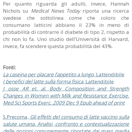
Per quanto riguarda gli adulti, invece, Hannah
Nichols su
Medical News Today
riporta una ricerca
svedese che sottolinea come che coloro che
consumano latticini abbiano il 23% in meno di
probabilità di contrarre il diabete di tipo 2, rispetto a
chi non lo fa. Uno studio dell’Università di Harvard,
invece, fa scendere questa probabilità del 43%.
Fonti:
La caseina per placare l’appetito a lungo
, Lattendibile
I benefici del latte sulla forma fisica
, Lattendibile
J osse AR et. al. Body Composition and Strength
Changes in Women with Milk and Resistance Exercise.
Med Sci Sports Exerc. 2009 Dec 9 Epub ahead of print
S.Precoma,
Gli effetti del consumo di latte vaccino sulla
salute umana. Analisi, confronto e contestualizzazione
delle nozioni comunemente riportate dai mass media