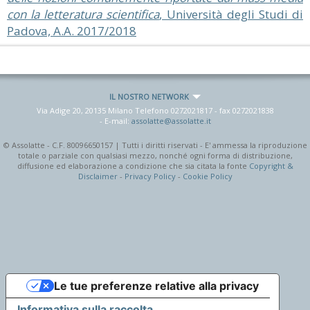
con la letteratura scientifica
, Università degli Studi di
Padova, A.A. 2017/2018
IL NOSTRO NETWORK
Via Adige 20, 20135 Milano Telefono
0272021817
- fax
0272021838
- E-mail:
assolatte@assolatte.it
© Assolatte - C.F. 80096650157 | Tutti i diritti riservati - E' ammessa la riproduzione
totale o parziale con qualsiasi mezzo, nonché ogni forma di distribuzione,
diffusione ed elaborazione a condizione che sia citata la fonte
Copyright &
Disclaimer
-
Privacy Policy
-
Cookie Policy
Le tue preferenze relative alla privacy
Informativa sulla raccolta