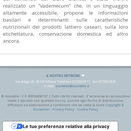
realizzato un "vademecum" che, in un linguaggio
altamente accessibile, propone le informazioni
basilari e determinanti sulle caratteristiche
nutrizionali dei prodotti lattiero caseari, sulla loro
etichettatura, conservazione domestica ed altro
ancora.
IL NOSTRO NETWORK
Via Adige 20, 20135 Milano Telefono
0272021817
- fax
0272021838
- E-mail:
assolatte@assolatte.it
© Assolatte - C.F. 80096650157 | Tutti i diritti riservati - E' ammessa la riproduzione
totale o parziale con qualsiasi mezzo, nonché ogni forma di distribuzione,
diffusione ed elaborazione a condizione che sia citata la fonte
Copyright &
Disclaimer
-
Privacy Policy
-
Cookie Policy
Le tue preferenze relative alla privacy