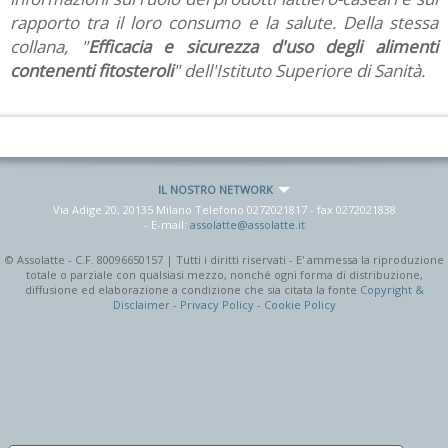
rapporto tra il loro consumo e la salute. Della stessa
collana, "
Efficacia e sicurezza d'uso degli alimenti
contenenti fitosteroli
" dell'Istituto Superiore di Sanità.
IL NOSTRO NETWORK
Via Adige 20, 20135 Milano Telefono
0272021817
- fax
0272021838
- E-mail:
assolatte@assolatte.it
© Assolatte - C.F. 80096650157 | Tutti i diritti riservati - E' ammessa la riproduzione
totale o parziale con qualsiasi mezzo, nonché ogni forma di distribuzione,
diffusione ed elaborazione a condizione che sia citata la fonte
Copyright &
Disclaimer
-
Privacy Policy
-
Cookie Policy