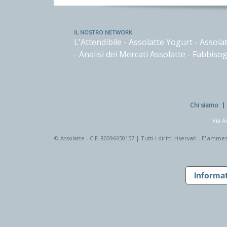
IL NOSTRO NETWORK
L'Attendibile
-
Assolatte Yogurt
-
Assolat
-
Analisi dei Mercati Assolatte
-
Fabbisog
Chi siamo
Via A
© Assolatte - C.F. 80096650157 | Tutti i diritti riservati - E' a
Informat