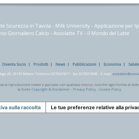
te Sicurezza in Tavola
-
Milk University
-
Applicazione per I
no Giornaliero Calcio
-
Assolatte TV
-
Il Mondo del Latte
Diventa Socio
Prodotti
News
Pubblicazioni
Economia
Salut
dige 20, 20135 Milano Telefono
0272021817
- fax
0272021838
- E-mail:
assolatte@assola
mmessa la riproduzione totale o parziale con qualsiasi mezzo, nonché ogni forma di dis
la fonte
Copyright & Disclaimer
-
Privacy Policy
-
Cookie Policy
iva sulla raccolta
Le tue preferenze relative alla priva