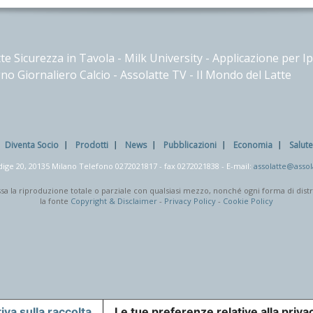
te Sicurezza in Tavola
-
Milk University
-
Applicazione per I
no Giornaliero Calcio
-
Assolatte TV
-
Il Mondo del Latte
Diventa Socio
Prodotti
News
Pubblicazioni
Economia
Salut
dige 20, 20135 Milano Telefono
0272021817
- fax
0272021838
- E-mail:
assolatte@assola
mmessa la riproduzione totale o parziale con qualsiasi mezzo, nonché ogni forma di dis
la fonte
Copyright & Disclaimer
-
Privacy Policy
-
Cookie Policy
iva sulla raccolta
Le tue preferenze relative alla priva