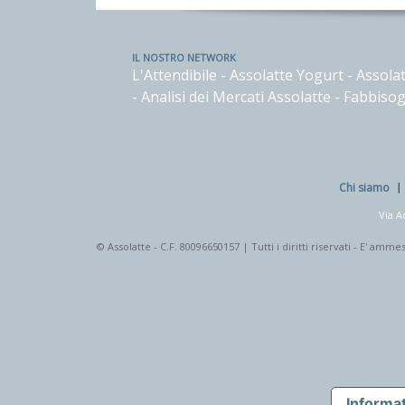
IL NOSTRO NETWORK
L'Attendibile
-
Assolatte Yogurt
-
Assolat
-
Analisi dei Mercati Assolatte
-
Fabbisog
Chi siamo
Via A
© Assolatte - C.F. 80096650157 | Tutti i diritti riservati - E' a
Informat